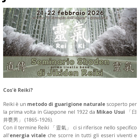
Cos'è Reiki?
Reiki è un
metodo di guarigione naturale
scoperto per
la prima volta in Giappone nel 1922 da
Mikao Usui
「臼
井甕男」 (1865-1926).
Con il termine Reiki 「靈氣」 ci si riferisce nello specifico
all'
energia vitale
che scorre in tutti gli esseri viventi e