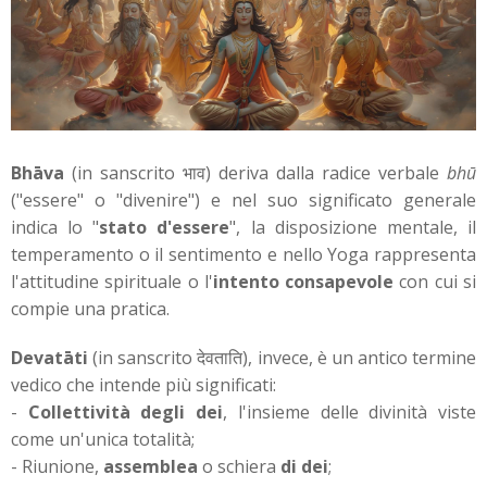
Bhāva
(in sanscrito भाव) deriva dalla radice verbale
bhū
("essere" o "divenire") e nel suo significato generale
indica lo "
stato d'essere
", la disposizione mentale, il
temperamento o il sentimento e nello Yoga rappresenta
l'attitudine spirituale o l'
intento consapevole
con cui si
compie una pratica.
Devatāti
(in sanscrito देवताति), invece, è un antico termine
vedico che intende più significati:
-
Collettività degli dei
, l'insieme delle divinità viste
come un'unica totalità;
- Riunione,
assemblea
o schiera
di dei
;