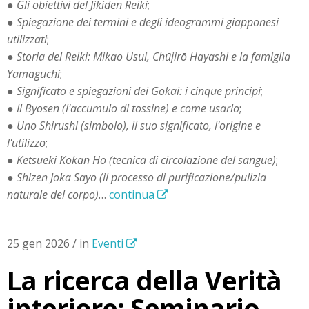
●
Gli obiettivi del Jikiden Reiki
;
●
Spiegazione dei termini e degli ideogrammi giapponesi
utilizzati
;
●
Storia del Reiki: Mikao Usui, Chūjirō Hayashi e la famiglia
Yamaguchi
;
●
Significato e spiegazioni dei Gokai: i cinque principi
;
●
Il Byosen (l'accumulo di tossine) e come usarlo
;
●
Uno Shirushi (simbolo), il suo significato, l'origine e
l'utilizzo
;
●
Ketsueki Kokan Ho (tecnica di circolazione del sangue)
;
●
Shizen Joka Sayo (il processo di purificazione/pulizia
naturale del corpo)
…
continua
25 gen 2026 / in
Eventi
La ricerca della Verità
interiore: Seminario