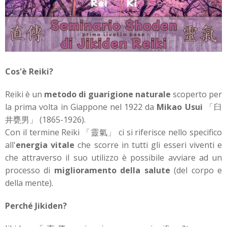
Cos'è Reiki?
Reiki è un
metodo di guarigione naturale
scoperto per
la prima volta in Giappone nel 1922 da
Mikao Usui
「臼
井甕男」 (1865-1926).
Con il termine Reiki 「靈氣」 ci si riferisce nello specifico
all'
energia vitale
che scorre in tutti gli esseri viventi e
che attraverso il suo utilizzo è possibile avviare ad un
processo di
miglioramento della salute
(del corpo e
della mente).
Perché Jikiden?