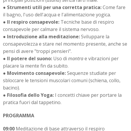
principali posizioni (
asana
) senza farti male.
●
Strumenti utili per una corretta pratica:
Come fare
il bagno, l'uso dell'acqua e l'alimentazione yogica.
●
Il respiro consapevole:
Tecniche base di respiro
consapevole per calmare il sistema nervoso.
●
Introduzione alla meditazione:
Sviluppare la
consapevolezza e stare nel momento presente, anche se
pensi di avere "troppi pensieri".
●
Il potere del suono:
Uso di
mantra
e vibrazioni per
placare la mente fin da subito.
●
Movimento consapevole:
Sequenze studiate per
sbloccare le tensioni muscolari comuni (schiena, collo,
bacino).
●
Filosofia dello Yoga:
I concetti chiave per portare la
pratica fuori dal tappetino.
PROGRAMMA
09:00
Meditazione di base attraverso il respiro