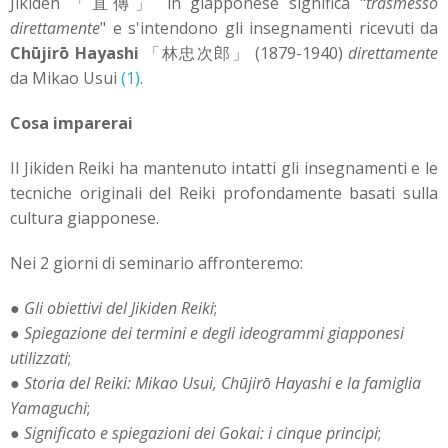
Jikiden 「直傳」 in giapponese significa "
trasmesso
direttamente
" e s'intendono gli insegnamenti ricevuti da
Chūjirō Hayashi
「林忠次郎」 (1879-1940)
direttamente
da Mikao Usui
(1)
.
Cosa imparerai
Il Jikiden Reiki ha mantenuto intatti gli insegnamenti e le
tecniche originali del Reiki profondamente basati sulla
cultura giapponese.
Nei 2 giorni di seminario affronteremo:
●
Gli obiettivi del Jikiden Reiki
;
●
Spiegazione dei termini e degli ideogrammi giapponesi
utilizzati
;
●
Storia del Reiki: Mikao Usui, Chūjirō Hayashi e la famiglia
Yamaguchi
;
●
Significato e spiegazioni dei Gokai: i cinque principi
;