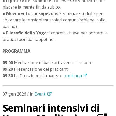
●
Il potere del suono:
Uso di
mantra
e vibrazioni per
placare la mente fin da subito.
●
Movimento consapevole:
Sequenze studiate per
sbloccare le tensioni muscolari comuni (schiena, collo,
bacino).
●
Filosofia dello Yoga:
I concetti chiave per portare la
pratica fuori dal tappetino.
PROGRAMMA
09:00
Meditazione di base attraverso il respiro
09:20
Presentazione dei praticanti
09:30
La Creazione attraverso…
continua
07 gen 2026 / in
Eventi
Seminari intensivi di