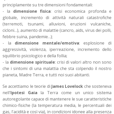
principlamente su tre dimensioni fondamentali:
- la
dimensione fisica
: crisi economica profonda e
globale, incremento di attività naturali catastrofiche
(terremoti, tsunami, alluvioni, eruzioni vulcaniche,
cicloni…), aumento di malattie (cancro, aids, virus dei polli,
febbre suina, pandemie…);
- la
dimensione mentale/emotiva
: esplosione di
aggressività, violenza, iperreazione, incremento dello
squilibrio psicologico e della follia;
- la
dimensione spirituale
: crisi di valori altro non sono
che i sintomi di una malattia che sta colpendo il nostro
pianeta, Madre Terra, e tutti noi suoi abitanti.
Se accettiamo le teorie di
James Lovelock
che sosteneva
nell'
Ipotesi Gaia
la Terra come un unico sistema
autoregolante capace di mantenere le sue caratteristiche
chimico-fisiche (la temperatura media, le percentuali dei
gas, l'acidità e così via), in condizioni idonee alla presenza