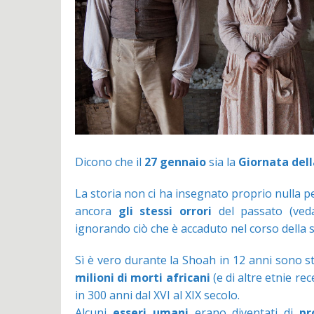
Dicono che il
27 gennaio
sia la
Giornata del
La storia non ci ha insegnato proprio nulla 
ancora
gli stessi orrori
del passato (ved
ignorando ciò che è accaduto nel corso della 
Sì è vero durante la Shoah in 12 anni sono sta
milioni di morti africani
(e di altre etnie re
in 300 anni dal XVI al XIX secolo.
Alcuni
esseri umani
erano diventati di
pr