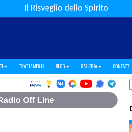
Il Risveglio dello Spirito
TI
TRATTAMENTI
BLOG
GALLERIA
CONTATTI