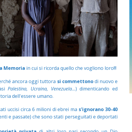
la Memoria
in cui si ricorda quello che vogliono loro!!!
perché ancora oggi tuttora
si commettono
di nuovo e
asi
Palestina, Ucraina, Venezuela…
) dimenticando ed
storia dell'essere umano.
ti uccisi circa 6 milioni di ebrei ma
s'ignorano 30-40
centi e passate) che sono stati perseguitati e deportati
oprietà privata
di altri loro pari secondo un Dio