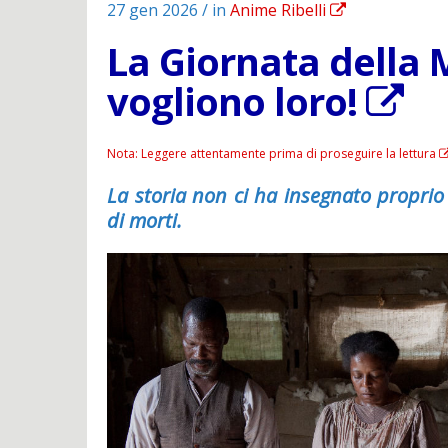
27 gen 2026 / in
Anime Ribelli
La Giornata della 
vogliono loro!
Nota: Leggere attentamente prima di proseguire la lettura
La storia non ci ha insegnato proprio
di morti.