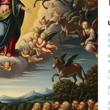
0
S
i
0
A
3
L
3
L
3
S