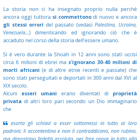
La storia non ci ha insegnato proprio nulla perché
ancora oggi tuttora
si commettono
di nuovo e ancora
gli stessi orrori
del passato (vedasi
Palestina, Ucraina,
Venezuela…
) dimenticando ed ignorando ciò che è
accaduto nel corso della storia dell'essere umano.
Sì è vero durante la Shoah in 12 anni sono stati uccisi
circa 6 milioni di ebrei ma
s'ignorano 30-40 milioni di
morti africani
(e di altre etnie recenti e passate) che
sono stati perseguitati e deportati in 300 anni dal XVI al
XIX secolo.
Alcuni
esseri umani
erano diventati di
proprietà
privata
di altri loro pari secondo un Dio immaginario
che
esorta gli schiavi a esser sottomessi in tutto ai loro
padroni; li accontentino e non li contraddicano, non rubino,
ma dimostrino fedeltà assoluta, per fare onore in tutto alla