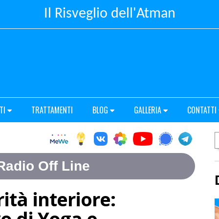
Il Risveglio dell'Atman
TI
TRATTAMENTI
BLOG
GALLERIA
CONTATTI
ità interiore:
o di Yoga e