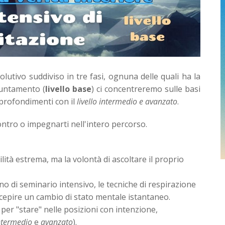
utivo suddiviso in tre fasi, ognuna delle quali ha la
puntamento (
livello base
) ci concentreremo sulle basi
profondimenti con il
livello intermedio e avanzato
.
ontro o impegnarti nell'intero percorso.
lità estrema, ma la volontà di ascoltare il proprio
o di seminario intensivo, le tecniche di respirazione
epire un cambio di stato mentale istantaneo.
per "stare" nelle posizioni con intenzione,
ntermedio
e
avanzato
).