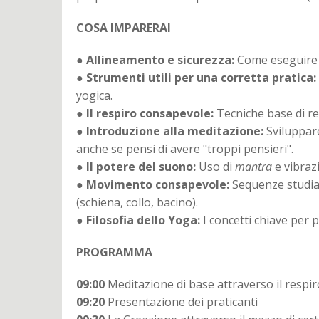
COSA IMPARERAI
●
Allineamento e sicurezza:
Come eseguire le
●
Strumenti utili per una corretta pratica:
yogica.
●
Il respiro consapevole:
Tecniche base di re
●
Introduzione alla meditazione:
Sviluppar
anche se pensi di avere "troppi pensieri".
●
Il potere del suono:
Uso di
mantra
e vibrazi
●
Movimento consapevole:
Sequenze studiat
(schiena, collo, bacino).
●
Filosofia dello Yoga:
I concetti chiave per p
PROGRAMMA
09:00
Meditazione di base attraverso il respir
09:20
Presentazione dei praticanti