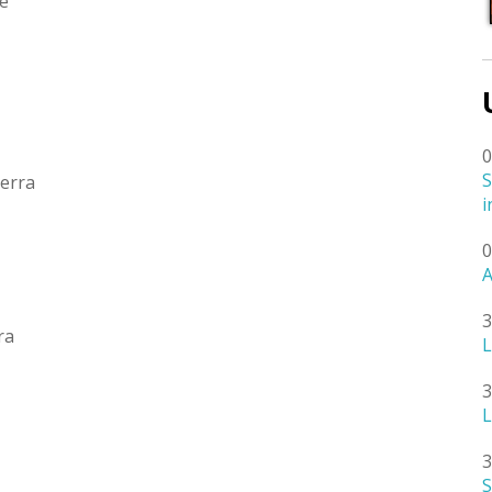
te
0
S
Terra
i
0
A
3
ra
L
3
L
3
S