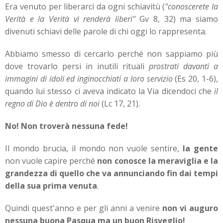
Era venuto per liberarci da ogni schiavitù (
"conoscerete la
Verità e la Verità vi renderà liberi"
Gv 8, 32) ma siamo
divenuti schiavi delle parole di chi oggi lo rappresenta.
Abbiamo smesso di cercarlo perché non sappiamo più
dove trovarlo persi in inutili rituali
prostrati davanti a
immagini di idoli ed inginocchiati a loro servizio
(Es 20, 1-6),
quando lui stesso ci aveva indicato la Via dicendoci che
il
regno di Dio è dentro di noi
(Lc 17, 21).
No! Non troverà nessuna fede!
Il mondo brucia, il mondo non vuole sentire,
la gente
non vuole capire perché
non conosce la meraviglia e la
grandezza di quello che va annunciando fin dai tempi
della sua prima venuta
.
Quindi quest'anno e per gli anni a venire
non vi auguro
nessuna buona Pasqua ma un buon Risveglio!