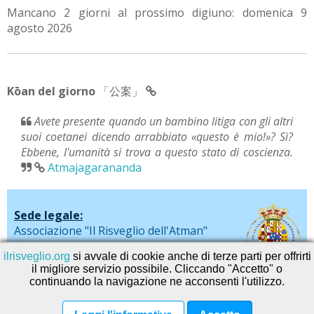
Mancano 2 giorni al prossimo digiuno: domenica 9
agosto 2026
Kōan del giorno
「公案」
Avete presente quando un bambino litiga con gli altri
suoi coetanei dicendo arrabbiato «questo è mio!»? Sì?
Ebbene, l'umanità si trova a questo stato di coscienza.
Atmajagarananda
Sede legale:
Associazione "Il Risveglio dell'Atman"
via De Liguori, 20 - Sarno (SA)
ilrisveglio.org
si avvale di cookie anche di terze parti per offrirti
il migliore servizio possibile. Cliccando "Accetto" o
continuando la navigazione ne acconsenti l'utilizzo.
© 2026
SEVAservice software