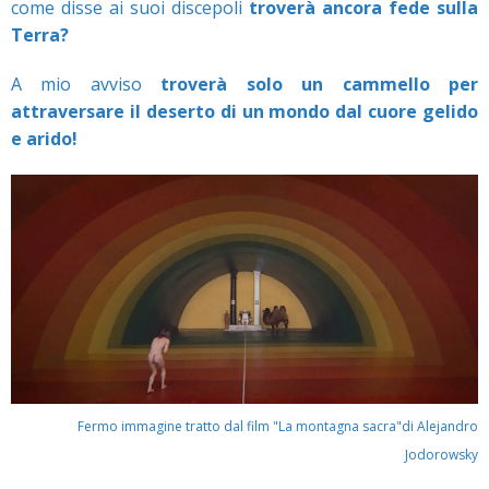
come disse ai suoi discepoli
troverà ancora fede sulla
Terra?
A mio avviso
troverà solo un cammello per
attraversare il deserto di un mondo dal cuore gelido
e arido!
Fermo immagine tratto dal film "La montagna sacra"di Alejandro
Jodorowsky