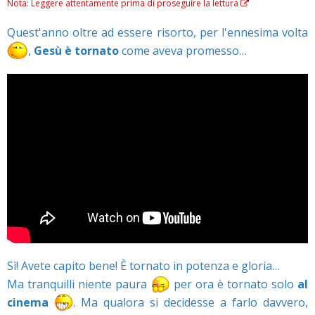
Nota: Leggere attentamente prima di proseguire la lettura
Quest'anno oltre ad essere risorto, per l'ennesima volta
,
Gesù è tornato
come aveva promesso…
Sì! Avete capito bene! È tornato in potenza e gloria…
Ma tranquilli niente paura
per ora è tornato solo
al
cinema
. Ma qualora si decidesse a farlo davvero,