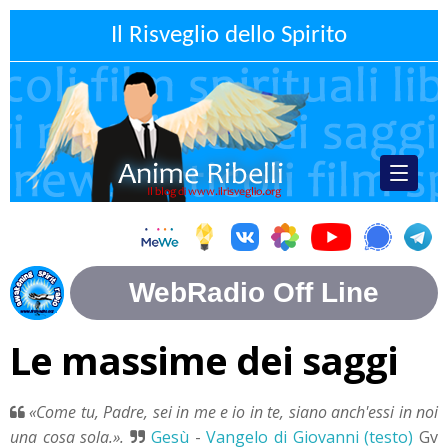
Il Risveglio dello Spirito
Le massime dei saggi
«Come tu, Padre, sei in me e io in te, siano anch'essi in noi
una cosa sola.».
Gesù
-
Vangelo di Giovanni (testo)
Gv