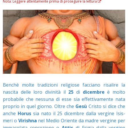
Nota: Leggere attentamente prima di proseguire la lettura
Benché molte tradizioni religiose facciano risalire la
nascita delle loro divinità il
25
di
dicembre
è molto
probabile che nessuna di esse sia effettivamente nata
proprio in quel giorno. Oltre che
Gesù
Cristo si dice che
anche
Horus
sia nato il 25 dicembre dalla vergine Isis-
meri o
Virishna
nel Medio Oriente da madre vergine per
immacolata concezione o
Attis
di Frigia dalla vergine