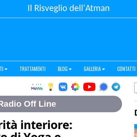
Il Risveglio dell'Atman
TI
TRATTAMENTI
BLOG
GALLERIA
CONTATTI
ità interiore:
o di Yoga e