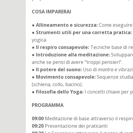
COSA IMPARERAI
●
Allineamento e sicurezza:
Come eseguire le
●
Strumenti utili per una corretta pratica:
yogica.
●
Il respiro consapevole:
Tecniche base di re
●
Introduzione alla meditazione:
Sviluppar
anche se pensi di avere "troppi pensieri".
●
Il potere del suono:
Uso di
mantra
e vibrazi
●
Movimento consapevole:
Sequenze studiat
(schiena, collo, bacino).
●
Filosofia dello Yoga:
I concetti chiave per p
PROGRAMMA
09:00
Meditazione di base attraverso il respir
09:20
Presentazione dei praticanti