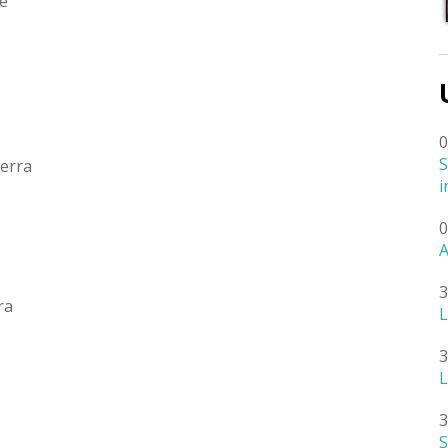
te
0
S
Terra
i
0
A
3
ra
L
3
L
3
S