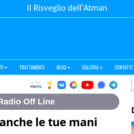
Il Risveglio dell'Atman
TI
TRATTAMENTI
BLOG
GALLERIA
CONTATTI
 anche le tue mani