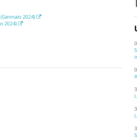
x (Gennaio 2024)
io 2024)
0
S
i
0
A
3
L
3
L
3
S