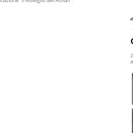
ciazione "Il Risveglio dell'Atman".
2
A