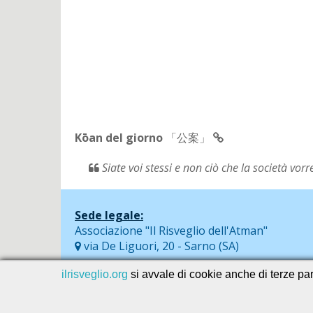
Kōan del giorno
「公案」
Siate voi stessi e non ciò che la società vor
Sede legale:
Associazione "Il Risveglio dell'Atman"
via De Liguori, 20 - Sarno (SA)
ilrisveglio.org
si avvale di cookie anche di terze part
© 2026
SEVAservice software