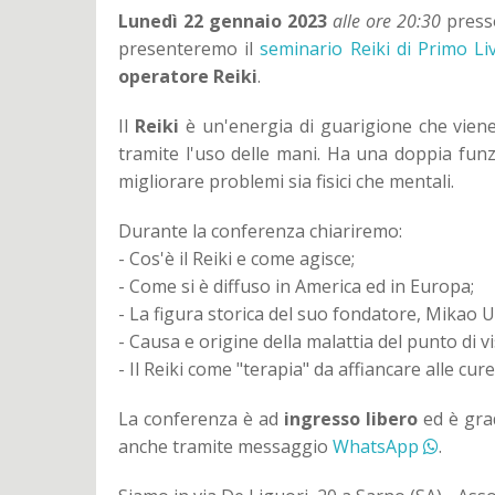
Lunedì 22 gennaio 2023
alle ore 20:30
press
presenteremo il
seminario Reiki di Primo Li
operatore Reiki
.
Il
Reiki
è un'energia di guarigione che vien
tramite l'uso delle mani. Ha una doppia funz
migliorare problemi sia fisici che mentali.
Durante la conferenza chiariremo:
- Cos'è il Reiki e come agisce;
- Come si è diffuso in America ed in Europa;
- La figura storica del suo fondatore, Mikao Us
- Causa e origine della malattia del punto di vis
- Il Reiki come "terapia" da affiancare alle cu
La conferenza è ad
ingresso libero
ed è gra
anche tramite messaggio
WhatsApp
.