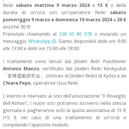
Reiki
sabato mattina 9 marzo 2024
a
15 €
o della
durata di un'ora con un'operatore Reiki
sabato
pomeriggio 9 marzo e domenica 10 marzo 2024
a
20 €
anziché 30 €!
Prenotalo chiamando al
328 65 86 978
o inviando un
messaggio
WhatsApp
. Siamo disponibili
dalle ore 9:00
alle 13:00
e
dalle ore 15:00 alle 18:00
.
I trattamenti sono tenuti dal
Jikiden Reiki Practitioner
Antonio Manzo
, certificato dal Jikiden Reiki Kenkyukai
「直傳靈氣研究会」 (Istituto di Jikiden Reiki) di Kyōto e da
Chiara Pepe
, operatrice Usui Reiki
.
L'evento è riservato ai soci dell'associazione "Il Risveglio
dell'Atman", i nuovi soci potranno iscriversi nella stessa
giornata e pagheranno solo la quota associativa di 15 €
(+5 € nel caso di una trattamento di un'ora) e
compilando l'apposito modulo.