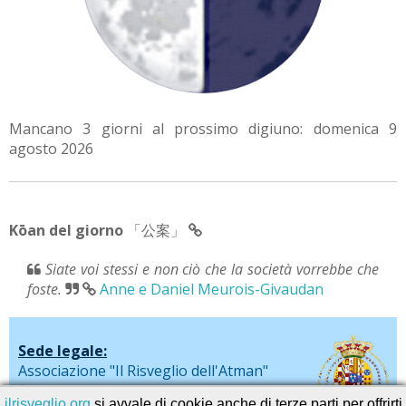
Mancano 3 giorni al prossimo digiuno: domenica 9
agosto 2026
Kōan del giorno
「公案」
Siate voi stessi e non ciò che la società vorrebbe che
foste.
Anne e Daniel Meurois-Givaudan
Sede legale:
Associazione "Il Risveglio dell'Atman"
via De Liguori, 20 - Sarno (SA)
ilrisveglio.org
si avvale di cookie anche di terze parti per offrirti