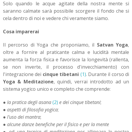
Solo quando le acque agitate della nostra mente si
saranno calmate sarà possibile scorgere il fondo che si
cela dentro di noi e vedere chi veramente siamo.
Cosa imparerai
Il percorso di Yoga che proponiamo, il
Satvan Yoga
,
oltre a fornire al praticante calma e lucidità mentale
aumenta la forza fisica e favorisce la longevità (rallenta,
se non inverte, il processo d'invecchiamento) con
l'integrazione dei
cinque tibetani
(1)
. Durante il corso di
Yoga & Meditazione
, quindi, verrai introdotto ad un
sistema yogico unico e completo che comprende:
●
la pratica degli
asana
(2)
e dei cinque tibetani
;
●
aspetti di filosofia yogica
;
●
l'uso dei mantra
;
●
alcune danze benefiche per il fisico e per la mente
● ed
una tecnica di meditazione
per allineare le nostre