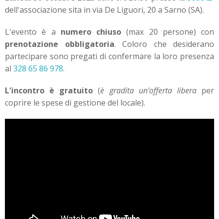
dell'associazione sita in via De Liguori, 20 a Sarno (SA).
L'evento è a
numero chiuso
(max 20 persone) con
prenotazione obbligatoria
. Coloro che desiderano
partecipare sono pregati di confermare la loro presenza
al
328 65 86 978
.
L'incontro è gratuito
(
è gradita un'offerta libera
per
coprire le spese di gestione del locale).