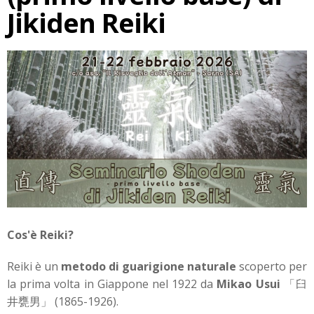
Jikiden Reiki
Cos'è Reiki?
Reiki è un
metodo di guarigione naturale
scoperto per
la prima volta in Giappone nel 1922 da
Mikao Usui
「臼
井甕男」 (1865-1926).