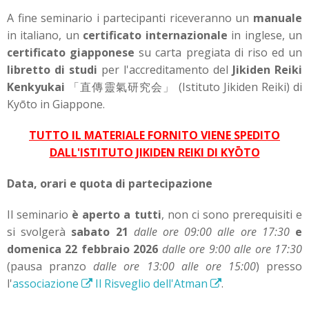
A fine seminario i partecipanti riceveranno un
manuale
in italiano, un
certificato internazionale
in inglese, un
certificato giapponese
su carta pregiata di riso ed un
libretto di studi
per l'accreditamento del
Jikiden Reiki
Kenkyukai
「直傳靈氣研究会」 (Istituto Jikiden Reiki) di
Kyōto in Giappone.
TUTTO IL MATERIALE FORNITO VIENE SPEDITO
DALL'ISTITUTO JIKIDEN REIKI DI KYŌTO
Data, orari e quota di partecipazione
Il seminario
è aperto a tutti
, non ci sono prerequisiti e
si svolgerà
sabato 21
dalle ore 09:00 alle ore 17:30
e
domenica 22 febbraio 2026
dalle ore 9:00 alle ore 17:30
(pausa pranzo
dalle ore 13:00 alle ore 15:00
) presso
l'
associazione
Il Risveglio dell'Atman
.