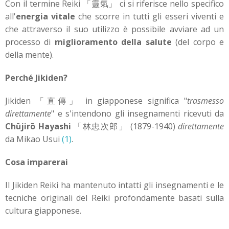
Con il termine Reiki 「靈氣」 ci si riferisce nello specifico
all'
energia vitale
che scorre in tutti gli esseri viventi e
che attraverso il suo utilizzo è possibile avviare ad un
processo di
miglioramento della salute
(del corpo e
della mente).
Perché Jikiden?
Jikiden 「直傳」 in giapponese significa "
trasmesso
direttamente
" e s'intendono gli insegnamenti ricevuti da
Chūjirō Hayashi
「林忠次郎」 (1879-1940)
direttamente
da Mikao Usui
(1)
.
Cosa imparerai
Il Jikiden Reiki ha mantenuto intatti gli insegnamenti e le
tecniche originali del Reiki profondamente basati sulla
cultura giapponese.