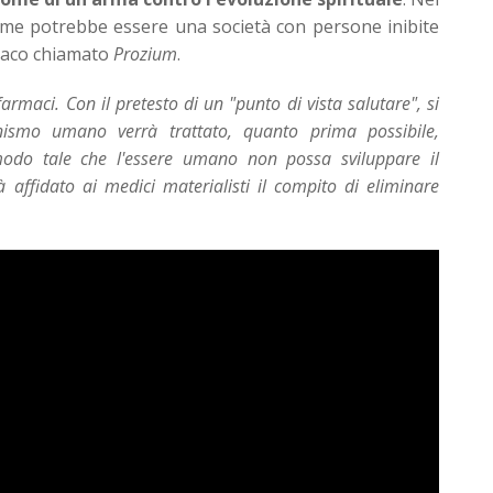
me potrebbe essere una società con persone inibite
rmaco chiamato
Prozium
.
armaci. Con il pretesto di un "punto di vista salutare", si
nismo umano verrà trattato, quanto prima possibile,
modo tale che l'essere umano non possa sviluppare il
à affidato ai medici materialisti il compito di eliminare