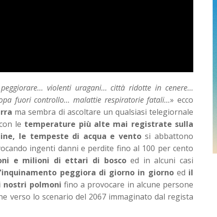
eggiorare… violenti uragani… città ridotte in cenere…
a fuori controllo… malattie respiratorie fatali…
» ecco
erra
ma sembra di ascoltare un qualsiasi telegiornale
 con le
temperature più alte mai registrate sulla
dine, le tempeste di acqua e vento
si abbattono
vocando ingenti danni e perdite fino al 100 per cento
oni e milioni di ettari di bosco
ed in alcuni casi
l'inquinamento peggiora di giorno in giorno
ed
il
 nostri polmoni
fino a provocare in alcune persone
ene verso lo scenario del 2067 immaginato dal regista