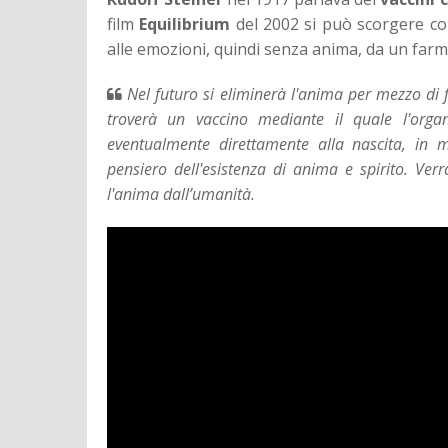
film
Equilibrium
del 2002 si può scorgere co
alle emozioni, quindi senza anima, da un fa
Nel futuro si eliminerà l'anima per mezzo di f
troverà un vaccino mediante il quale l'orga
eventualmente direttamente alla nascita, in 
pensiero dell'esistenza di anima e spirito. Verr
l'anima dall’umanità.