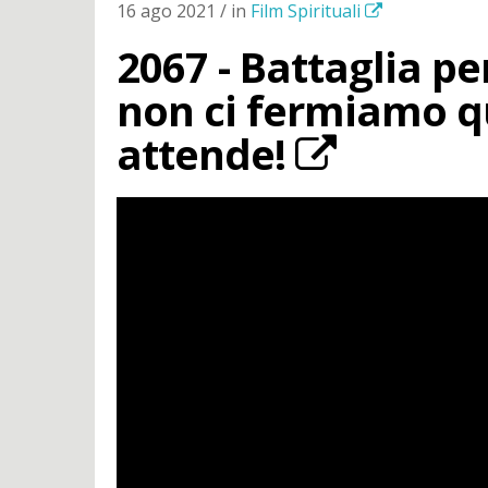
16 ago 2021 / in
Film Spirituali
2067 - Battaglia per
non ci fermiamo qu
attende!