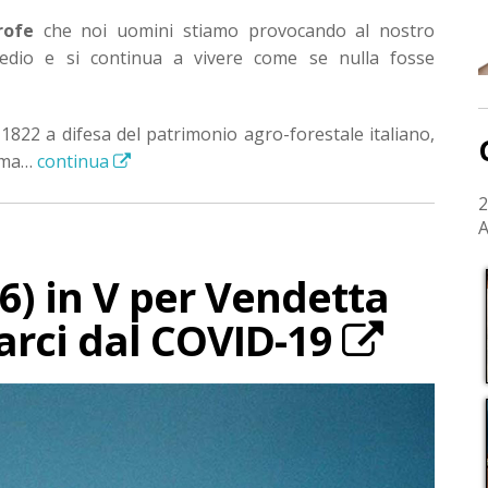
rofe
che noi uomini stiamo provocando al nostro
edio e si continua a vivere come se nulla fosse
 1822 a difesa del patrimonio agro-forestale italiano,
ù ma…
continua
2
A
6) in V per Vendetta
rarci dal COVID-19