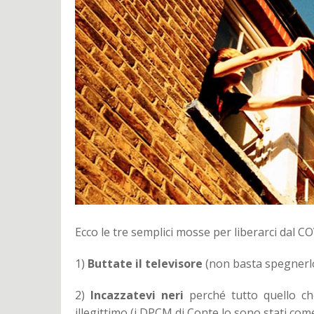
Ecco le tre semplici mosse per liberarci dal C
1)
Buttate il televisore
(non basta spegnerlo
2)
Incazzatevi neri
perché tutto quello ch
illegittimo (i DPCM di Conte lo sono stati com