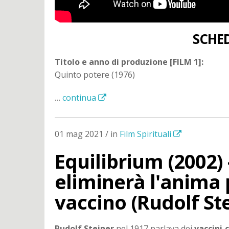
SCHED
Titolo e anno di produzione [FILM 1]:
Quinto potere (1976)
…
continua
01 mag 2021 / in
Film Spirituali
Equilibrium (2002) 
eliminerà l'anima 
vaccino (Rudolf St
Rudolf Steiner
nel 1917 parlava dei
vaccini 