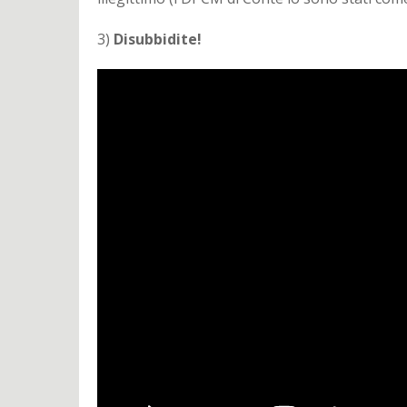
3)
Disubbidite!