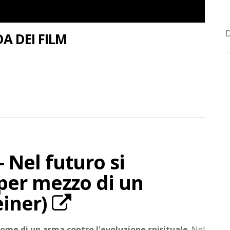
A DEI FILM
- Nel futuro si
per mezzo di un
einer)
come di un arma contro l'evoluzione spirituale
. Nel