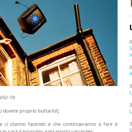
0
S
i
0
A
3
L
OVID-19:
3
 dovete proprio buttarlo!);
L
3
e ci stanno facendo e che continueranno a fare è
S
e lo sarà il prossimo passaporto vaccinale);