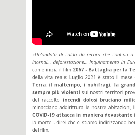
«
Un'ondata di caldo da record che contina a p
incendi… deforestazione… inquinamento in Europ
come inizia il film
2067 - Battaglia per la T
della vita reale: Luglio 2021 è stato il mese
Terra
;
il maltempo, i nubifragi, la gran
sempre più violenti
sui nostri territori pro
del raccolto;
incendi dolosi bruciano mili
minacciano addirittura le nostre abitazioni;
COVID-19 attacca in maniera devastante i
la morte… direi che ci stiamo indirizzando b
del film.