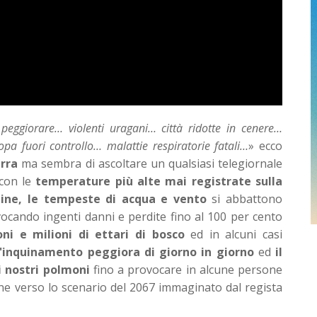
eggiorare… violenti uragani… città ridotte in cenere…
a fuori controllo… malattie respiratorie fatali…
» ecco
erra
ma sembra di ascoltare un qualsiasi telegiornale
 con le
temperature più alte mai registrate sulla
dine, le tempeste di acqua e vento
si abbattono
vocando ingenti danni e perdite fino al 100 per cento
oni e milioni di ettari di bosco
ed in alcuni casi
l'inquinamento peggiora di giorno in giorno
ed
il
 nostri polmoni
fino a provocare in alcune persone
ene verso lo scenario del 2067 immaginato dal regista