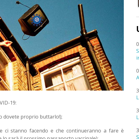
0
S
i
0
A
3
L
OVID-19:
3
 dovete proprio buttarlo!);
L
3
e ci stanno facendo e che continueranno a fare è
S
e lo sarà il prossimo passaporto vaccinale);