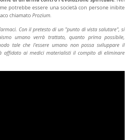
me potrebbe essere una società con persone inibite
rmaco chiamato
Prozium
.
armaci. Con il pretesto di un "punto di vista salutare", si
nismo umano verrà trattato, quanto prima possibile,
modo tale che l'essere umano non possa sviluppare il
à affidato ai medici materialisti il compito di eliminare