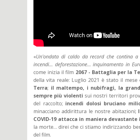
«
Un'ondata di caldo da record che contina a p
incendi… deforestazione… inquinamento in Europ
come inizia il film
2067 - Battaglia per la T
della vita reale: Luglio 2021 è stato il mese
Terra
;
il maltempo, i nubifragi, la gran
sempre più violenti
sui nostri territori pro
del raccolto;
incendi dolosi bruciano mili
minacciano addirittura le nostre abitazioni;
COVID-19 attacca in maniera devastante i
la morte… direi che ci stiamo indirizzando b
del film.