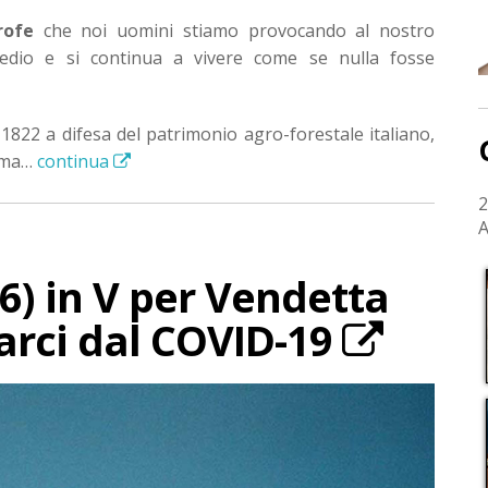
rofe
che noi uomini stiamo provocando al nostro
edio e si continua a vivere come se nulla fosse
 1822 a difesa del patrimonio agro-forestale italiano,
ù ma…
continua
2
A
6) in V per Vendetta
rarci dal COVID-19