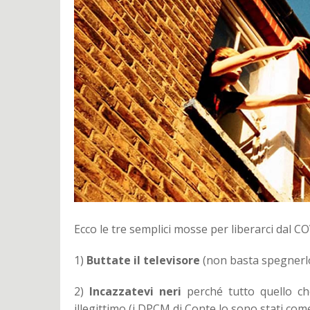
Ecco le tre semplici mosse per liberarci dal C
1)
Buttate il televisore
(non basta spegnerlo
2)
Incazzatevi neri
perché tutto quello ch
illegittimo (i DPCM di Conte lo sono stati com