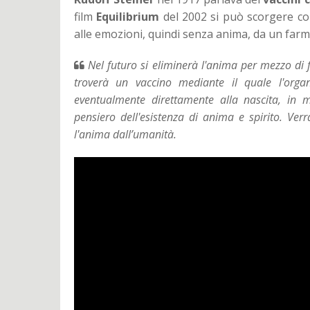
film
Equilibrium
del 2002 si può scorgere co
alle emozioni, quindi senza anima, da un fa
Nel futuro si eliminerà l'anima per mezzo di f
troverà un vaccino mediante il quale l'orga
eventualmente direttamente alla nascita, in 
pensiero dell'esistenza di anima e spirito. Verr
l'anima dall’umanità.