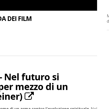
A DEI FILM
d
- Nel futuro si
per mezzo di un
einer)
come di un arma contro l'evoluzione spirituale
. Nel