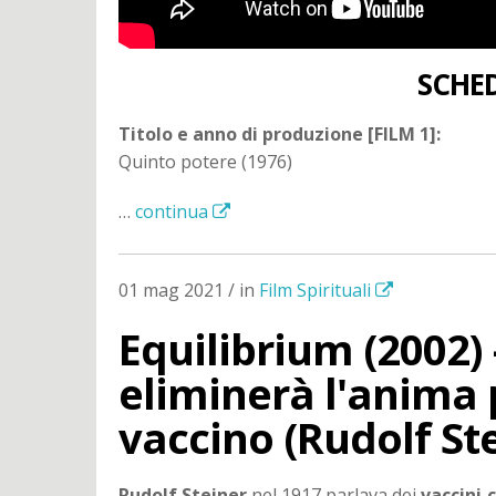
SCHED
Titolo e anno di produzione [FILM 1]:
Quinto potere (1976)
…
continua
01 mag 2021 / in
Film Spirituali
Equilibrium (2002) 
eliminerà l'anima 
vaccino (Rudolf St
Rudolf Steiner
nel 1917 parlava dei
vaccini 