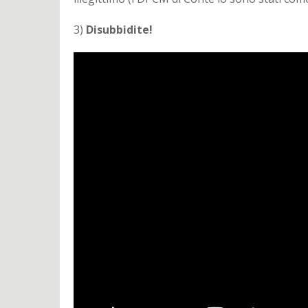
3)
Disubbidite!