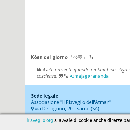
Kōan del giorno
「公案」
Avete presente quando un bambino litiga co
coscienza.
Atmajagarananda
Sede legale:
Associazione "Il Risveglio dell'Atman"
via De Liguori, 20 - Sarno (SA)
ilrisveglio.org
si avvale di cookie anche di terze part