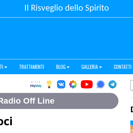
Il Risveglio dello Spirito
TI
TRATTAMENTI
BLOG
GALLERIA
CONTATTI
oci