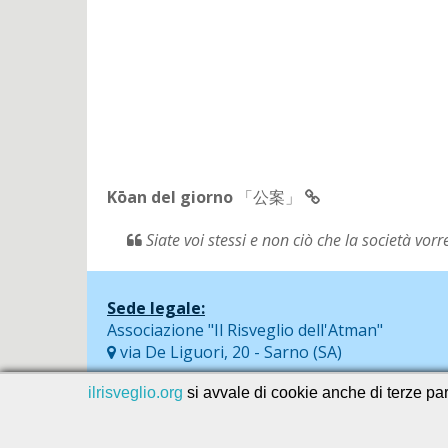
Kōan del giorno
「公案」
Siate voi stessi e non ciò che la società vor
Sede legale:
Associazione "Il Risveglio dell'Atman"
via De Liguori, 20 - Sarno (SA)
ilrisveglio.org
si avvale di cookie anche di terze part
© 2026
SEVAservice software