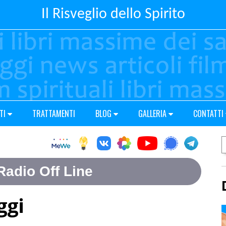
Il Risveglio dello Spirito
TI
TRATTAMENTI
BLOG
GALLERIA
CONTATTI
ggi