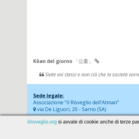
Kōan del giorno
「公案」
Siate voi stessi e non ciò che la società vor
Sede legale:
Associazione "Il Risveglio dell'Atman"
via De Liguori, 20 - Sarno (SA)
ilrisveglio.org
si avvale di cookie anche di terze part
© 2026
SEVAservice software