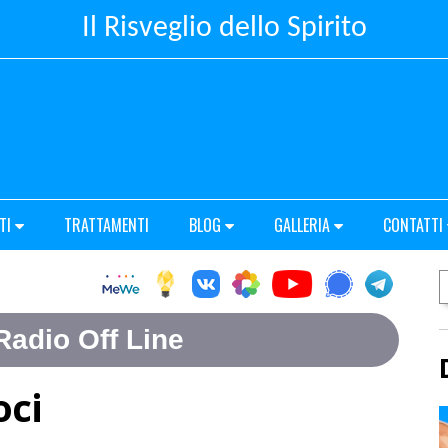
Il Risveglio dello Spirito
TI
TRATTAMENTI
BLOG
GALLERIA
CONTATTI
oci