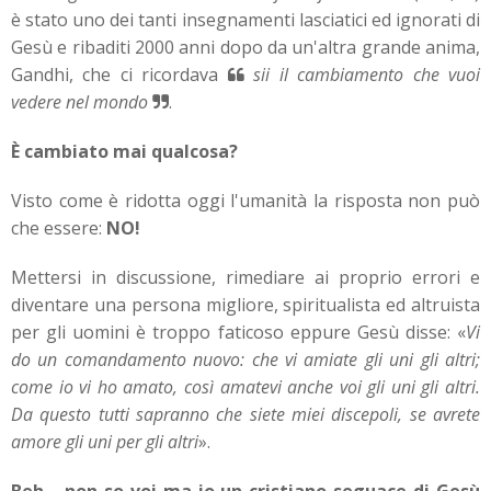
è stato uno dei tanti insegnamenti lasciatici ed ignorati di
Gesù e ribaditi 2000 anni dopo da un'altra grande anima,
Gandhi, che ci ricordava
sii il cambiamento che vuoi
vedere nel mondo
.
È cambiato mai qualcosa?
Visto come è ridotta oggi l'umanità la risposta non può
che essere:
NO!
Mettersi in discussione, rimediare ai proprio errori e
diventare una persona migliore, spiritualista ed altruista
per gli uomini è troppo faticoso eppure Gesù disse
: «
Vi
do un comandamento nuovo: che vi amiate gli uni gli altri;
come io vi ho amato, così amatevi anche voi gli uni gli altri.
Da questo tutti sapranno che siete miei discepoli, se avrete
amore gli uni per gli altri
».
Beh… non so voi ma io un cristiano seguace di Gesù