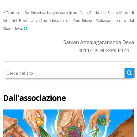
* Tratto dal Bodhisattvacharyavatara (trad. “Una Guida allo Stile o Modo di
Vita del Bodhisattva”) un classico del Buddhismo Mahayana scritto dal
Shantideva.
Satvan Atmajagarananda Deva
「सत्वन् आत्माजागरणआनन्द देव」
Dall'associazione