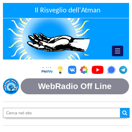
Il Risveglio dell'Atman