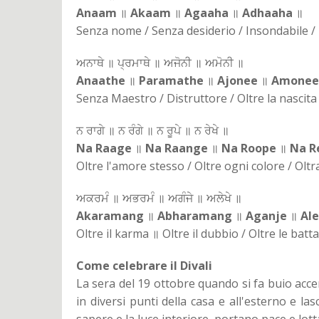
Anaam
॥
Akaam
॥
Agaaha
॥
Adhaaha
॥
Senza nome / Senza desiderio / Insondabile / 
ਅਨਾਥੇ ॥ ਪ੍ਰਮਾਥੇ ॥ ਅਜੋਨੀ ॥ ਅਮੋਨੀ ॥
Anaathe
॥
Paramathe
॥
Ajonee
॥
Amonee
Senza Maestro / Distruttore / Oltre la nascita e
ਨ ਰਾਗੇ ॥ ਨ ਰੰਗੇ ॥ ਨ ਰੂਪੇ ॥ ਨ ਰੇਖੇ ॥
Na Raage
॥
Na Raange
॥
Na Roope
॥
Na R
Oltre l'amore stesso / Oltre ogni colore / Oltra
ਅਕਰਮੰ ॥ ਅਭਰਮੰ ॥ ਅਗੰਜੇ ॥ ਅਲੇਖੇ ॥
Akaramang
॥
Abharamang
॥
Aganje
॥
Al
Oltre il karma ॥ Oltre il dubbio / Oltre le batt
Come celebrare il Divali
La sera del 19 ottobre quando si fa buio acce
in diversi punti della casa e all'esterno e las