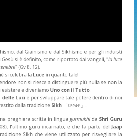
ismo, dal Giainismo e dal Sikhismo e per gli induisti
i Gesù si è definito, come riportato dai vangeli, "
la luce
tenebre
" (Gv 8, 12).
hè si celebra la
Luce
in quanto tale!
endore non si riesce a distinguere più nulla se non la
i esistere e diveniamo
Uno con il Tutto
.
 delle Luci
e per sviluppare tale potere dentro di noi
estito dalla tradizione
Sikh
「ਖ਼ਾਲਸਾ」.
 preghiera scritta in lingua
gurmukhi
da
Shri Guru
08), l'ultimo guru incarnato, e che fa parte del
Jaap
dizione Sikh che viene utilizzato per risvegliare la