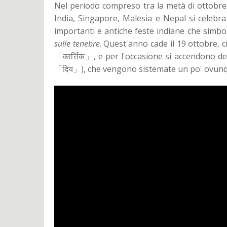
Nel periodo compreso tra la metà di ottobre 
India, Singapore, Malesia e Nepal si celebra
importanti e antiche feste indiane che simb
sulle tenebre
. Quest'anno cade il 19 ottobre, 
「कार्त्तिक」, e per l'occasione si accendono d
「दिय」), che vengono sistemate un po' ovunque