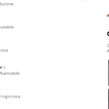
aduzione:
mmutabile
2
 cosa
A
a
॥
nfluenzabile
In ogni cosa