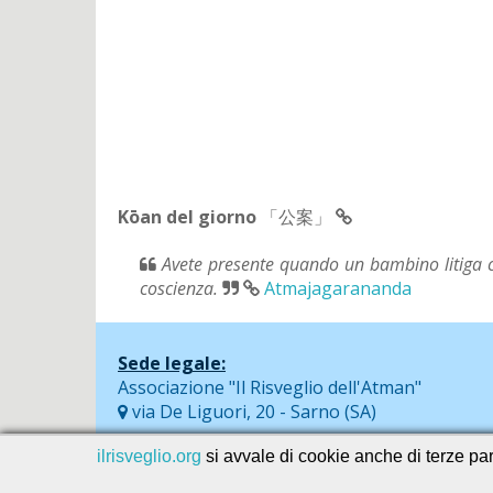
Kōan del giorno
「公案」
Avete presente quando un bambino litiga co
coscienza.
Atmajagarananda
Sede legale:
Associazione "Il Risveglio dell'Atman"
via De Liguori, 20 - Sarno (SA)
ilrisveglio.org
si avvale di cookie anche di terze part