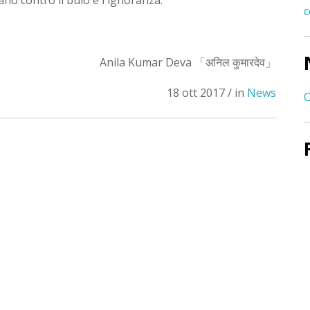
ano contro il buio e l'ignoranza.
c
Anila Kumar Deva 「अनिल कुमारदेव」
18 ott 2017 / in
News
O