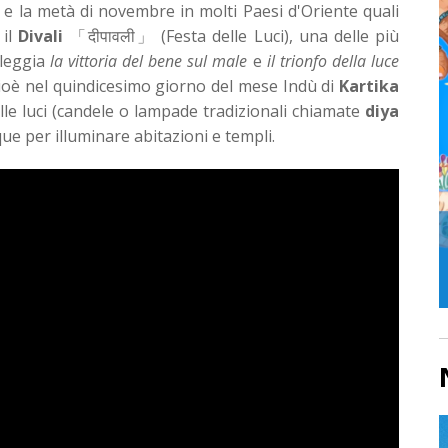
e la metà di novembre in molti Paesi d'Oriente quali
 il
Divali
「दीपावली」 (Festa delle Luci), una delle più
oleggia
la vittoria del bene sul male
e
il trionfo della luce
cioè nel quindicesimo giorno del mese Indù di
Kartika
elle luci (candele o lampade tradizionali chiamate
diya
 per illuminare abitazioni e templi.