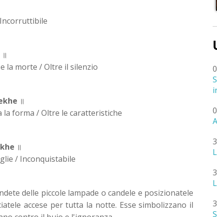
Incorruttibile
॥
 la morte / Oltre il silenzio
0
S
i
ekhe
॥
0
 la forma / Oltre le caratteristiche
A
3
ekhe
॥
L
aglie / Inconquistabile
3
L
ndete delle piccole lampade o candele e posizionatele
3
ciatele accese per tutta la notte. Esse simbolizzano il
S