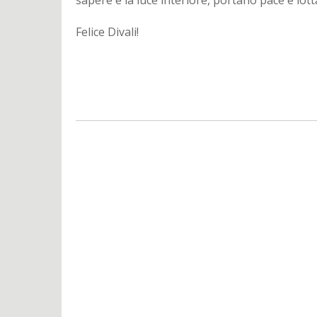
sapere e la luce interiore, portano pace e lott
Felice Divali!