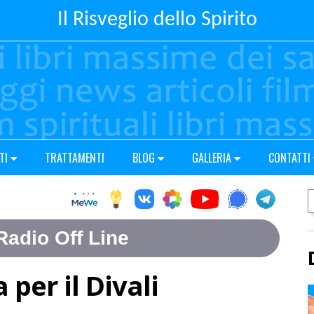
Il Risveglio dello Spirito
TI
TRATTAMENTI
BLOG
GALLERIA
CONTATTI
 per il Divali