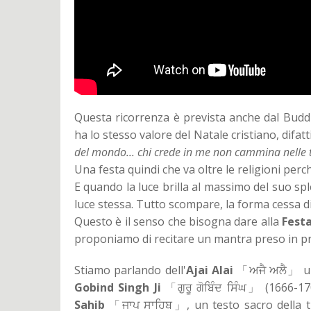
Questa ricorrenza è
prevista anche dal Buddh
ha lo stesso valore del Natale cristiano, difatt
del mondo... chi crede in me non cammina nelle 
Una festa quindi che va oltre le religioni perc
E quando la luce brilla al massimo del suo spl
luce stessa. Tutto scompare, la forma cessa d
Questo è il senso che bisogna dare alla
Festa
proponiamo di recitare un mantra preso in pr
Stiamo parlando dell'
Ajai Alai
「ਅਜੈ ਅਲੈ」 una
Gobind Singh Ji
「ਗੁਰੂ ਗੋਬਿੰਦ ਸਿੰਘ」 (1666-17
Sahib
「ਜਾਪ ਸਾਹਿਬ」, un testo sacro della tra