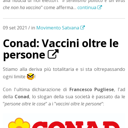
alla fiducia di noi elettori. "
Il servilismo politico è un virus
che non ha vaccino
" come afferma…
continua
09 set 2021 / in
Movimento Satvana
Conad: Vaccini oltre le
persone
Stiamo alla deriva più totalitaria e si sta oltrepassando
ogni limite
!
Con l'ultima dichiarazione di
Francesco Pugliese
, l'ad
della
Conad
, lo slogan della sua società è passato da le
"
persone oltre le cose
" a i "
vaccini oltre le persone
":