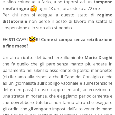
e sfido chiunque a farlo, a sottoporsi ad un
tampone
rinofaringeo
ogni 48 ore, ora esteso a 72 ore.
Per chi non si adegua a questo stato di
regime
dittatoriale
non perde il posto di lavoro ma scatta la
sospensione e lo stop allo stipendio.
EH STI CA**I
!!! Come si campa senza retribuzione
a fine mese?
Un altro ricatto del banchiere illuminato
Mario Draghi
che fa quello che gli pare senza manco più andare in
parlamento nel silenzio assordante di politici marionette
(ci riferiamo alla risposta che il Capo del Consiglio diede
ad un giornalista sull'obbligo vaccinale e sull'estensione
del green pass). I nostri rappresentanti, ad eccezione di
una stretta minoranza, che eleggiamo periodicamente e
che dovrebbero tutelarci non fanno altro che eseguire
gli ordini che gli vengono imposti dall'alto venendo meno