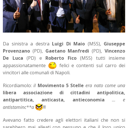
Da sinistra a destra
Luigi Di Maio
(M5S),
Giuseppe
Provenzano
(PD),
Gaetano Manfredi
(PD),
Vincenzo
De Luca
(PD) e
Roberto Fico
(M5S) tutti insieme
appassionatamente
felici e contenti sul carro dei
vincitori alle comunali di Napoli.
Ricordiamolo:
il
Movimento 5 Stelle
era nato come una
libera associazione di cittadini antipolitica,
antipartitica, anticasta, antieconomia
… e
antistaminc**a
!!!
Avevano fatto credere agli elettori italiani che non si
sarebbero mai alleati con nessuno e che il loro unico