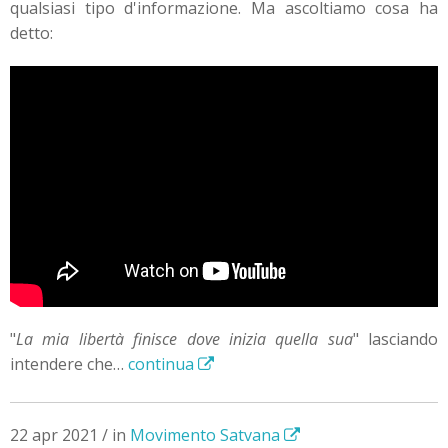
qualsiasi tipo d'informazione. Ma ascoltiamo cosa ha
detto:
"
La mia libertà finisce dove inizia quella sua
" lasciando
intendere che…
continua
22 apr 2021 / in
Movimento Satvana