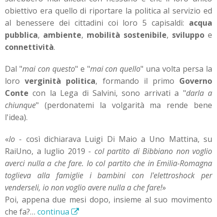
obiettivo era quello di riportare la politica al servizio ed
al benessere dei cittadini coi loro 5 capisaldi:
acqua
pubblica
,
ambiente
,
mobilità sostenibile
,
sviluppo
e
connettività
.
Dal "
mai con questo
" e "
mai con quello
" una volta persa la
loro
verginità politica
, formando il primo
Governo
Conte
con la Lega di Salvini, sono arrivati a "
darla a
chiunque
" (perdonatemi la volgarità ma rende bene
l'idea).
«
Io
- così dichiarava Luigi Di Maio a Uno Mattina, su
RaiUno, a luglio 2019 -
col partito di Bibbiano non voglio
averci nulla a che fare. Io col partito che in Emilia-Romagna
toglieva alla famiglie i bambini con l'elettroshock per
venderseli, io non voglio avere nulla a che fare!
»
Poi, appena due mesi dopo, insieme al suo movimento
che fa?…
continua