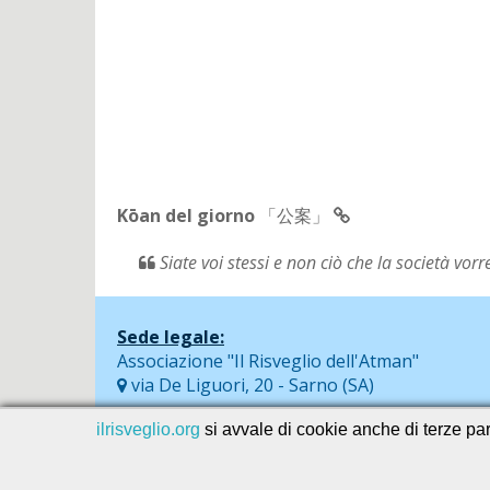
Kōan del giorno
「公案」
Siate voi stessi e non ciò che la società vor
Sede legale:
Associazione "Il Risveglio dell'Atman"
via De Liguori, 20 - Sarno (SA)
ilrisveglio.org
si avvale di cookie anche di terze part
© 2026
SEVAservice software