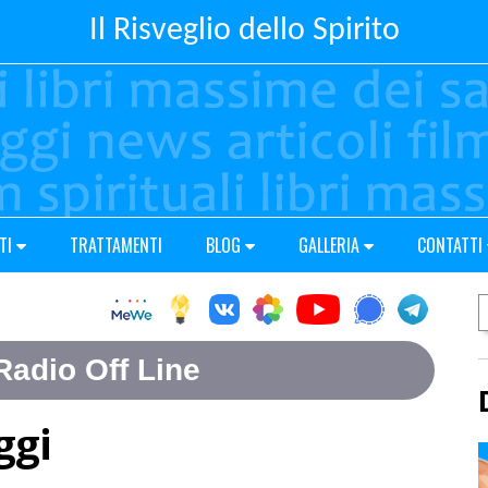
Il Risveglio dello Spirito
TI
TRATTAMENTI
BLOG
GALLERIA
CONTATTI
ggi