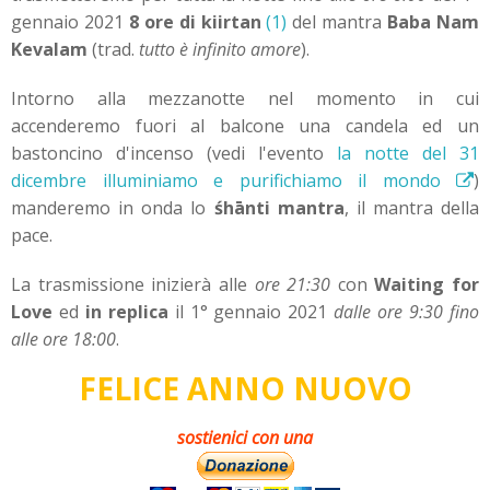
gennaio 2021
8 ore di
kiirtan
(1)
del mantra
Baba Nam
Kevalam
(trad.
tutto è infinito amore
).
Intorno alla mezzanotte nel momento in cui
accenderemo fuori al balcone una candela ed un
bastoncino d'incenso (vedi l'evento
la notte del 31
dicembre illuminiamo e purifichiamo il mondo
)
manderemo in onda lo
śhānti mantra
, il mantra della
pace.
La trasmissione inizierà alle
ore 21:30
con
Waiting for
Love
ed
in replica
il 1° gennaio 2021
dalle ore 9:30 fino
alle ore 18:00
.
FELICE ANNO NUOVO
sostienici con una