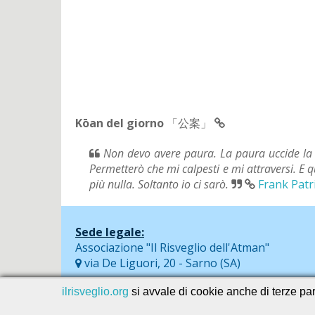
Kōan del giorno
「公案」
Non devo avere paura. La paura uccide la 
Permetterò che mi calpesti e mi attraversi. E 
più nulla. Soltanto io ci sarò.
Frank Patr
Sede legale:
Associazione "Il Risveglio dell'Atman"
via De Liguori, 20 - Sarno (SA)
ilrisveglio.org
si avvale di cookie anche di terze part