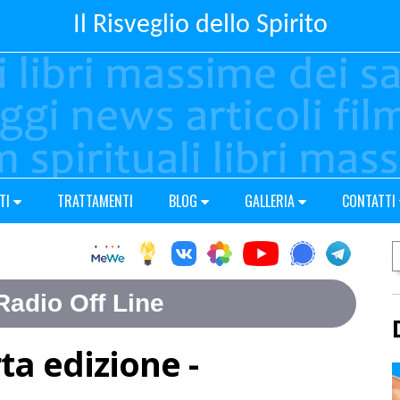
Il Risveglio dello Spirito
TI
TRATTAMENTI
BLOG
GALLERIA
CONTATTI
ta edizione -