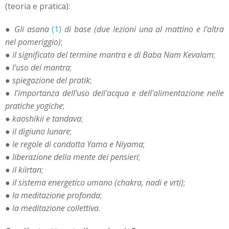
(teoria e pratica):
●
Gli
asana
(1)
di base (due lezioni una al mattino e l'altra
nel pomeriggio)
;
●
il significato del termine mantra e di Baba Nam Kevalam
;
●
l'uso dei mantra
;
●
spiegazione del pratik
;
●
l'importanza dell'uso dell'acqua e dell'alimentazione nelle
pratiche yogiche
;
●
kaoshikii e tandava
;
●
il digiuno lunare
;
●
le regole di condotta Yama e Niyama
;
●
liberazione della mente dei pensieri
;
●
il kiirtan
;
●
il sistema energetico umano (chakra, nadi e vrti)
;
●
la meditazione profonda
;
●
la meditazione collettiva
.