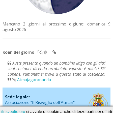
Mancano 2 giorni al prossimo digiuno: domenica 9
agosto 2026
Kōan del giorno
「公案」
Avete presente quando un bambino litiga con gli altri
suoi coetanei dicendo arrabbiato «questo è mio!»? Sì?
Ebbene, l'umanità si trova a questo stato di coscienza.
Atmajagarananda
Sede legale:
Associazione "Il Risveglio dell'Atman"
via De Liguori, 20 - Sarno (SA)
ilrisveglio.org
si avvale di cookie anche di terze parti per offrirti