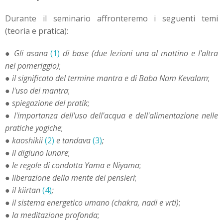
Durante il seminario affronteremo i seguenti temi
(teoria e pratica):
●
Gli
asana
(1)
di base (due lezioni una al mattino e l'altra
nel pomeriggio)
;
●
il significato del termine mantra e di Baba Nam Kevalam
;
●
l'uso dei mantra
;
●
spiegazione del pratik
;
●
l'importanza dell'uso dell'acqua e dell'alimentazione nelle
pratiche yogiche
;
●
kaoshikii
(2)
e
tandava
(3)
;
●
il digiuno lunare
;
●
le regole di condotta Yama e Niyama
;
●
liberazione della mente dei pensieri
;
●
il
kiirtan
(4)
;
●
il sistema energetico umano (chakra, nadi e vrti)
;
●
la meditazione profonda
;