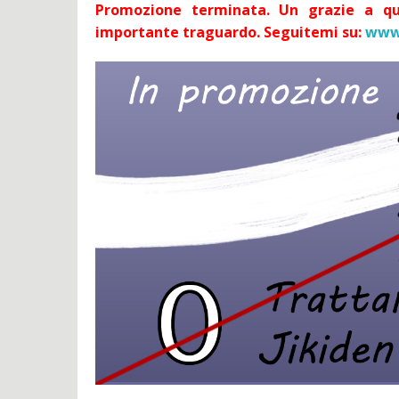
Promozione terminata. Un grazie a q
importante traguardo. Seguitemi su:
www.