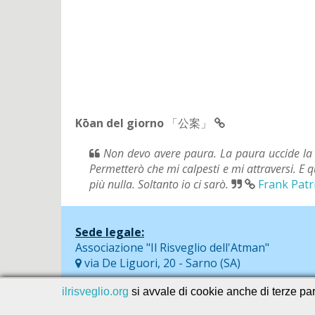
Kōan del giorno
「公案」
Non devo avere paura. La paura uccide la 
Permetterò che mi calpesti e mi attraversi. E 
più nulla. Soltanto io ci sarò.
Frank Patr
Sede legale:
Associazione "Il Risveglio dell'Atman"
via De Liguori, 20 - Sarno (SA)
ilrisveglio.org
si avvale di cookie anche di terze part