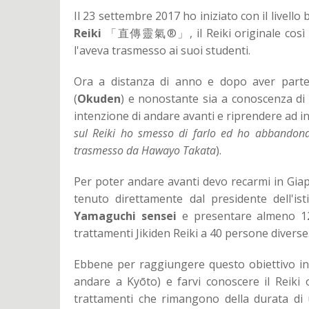
Il 23 settembre 2017 ho iniziato con il livello
Reiki
「直傳靈氣®」, il Reiki originale così
l'aveva trasmesso ai suoi studenti.
Ora a distanza di anno e dopo aver partec
(
Okuden
) e nonostante sia a conoscenza di 
intenzione di andare avanti e riprendere ad in
sul Reiki ho smesso di farlo ed ho abbandonat
trasmesso da Hawayo Takata
).
Per poter andare avanti devo recarmi in Giap
tenuto direttamente dal presidente 
Yamaguchi sensei
e presentare almeno 120
trattamenti Jikiden Reiki a 40 persone diverse
Ebbene per raggiungere questo obiettivo i
andare a Kyōto) e farvi conoscere il Reiki 
trattamenti che rimangono della durata di