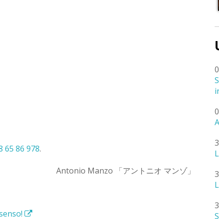
0
S
i
0
A
3
8 65 86 978
.
L
Antonio Manzo 「アントニオ マンゾ」
3
L
3
 senso!
S