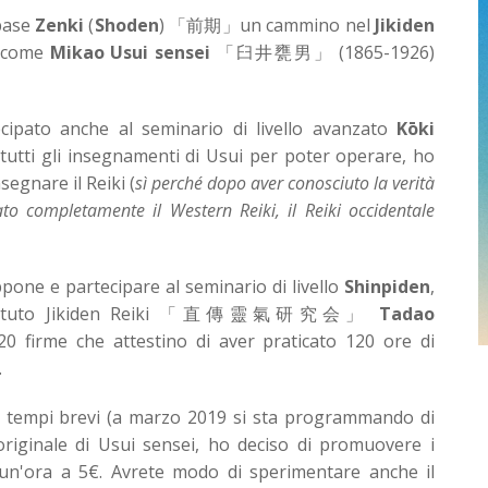
 base
Zenki
(
Shoden
) 「前期」un cammino nel
Jikiden
 come
Mikao Usui sensei
「臼井甕男」 (1865-1926)
ipato anche al seminario di livello avanzato
Kōki
tutti gli insegnamenti di Usui per poter operare, ho
segnare il Reiki (
sì perché dopo aver conosciuto la verità
o completamente il Western Reiki, il Reiki occidentale
pone e partecipare al seminario di livello
Shinpiden
,
dell'istituto Jikiden Reiki 「直傳靈氣研究会」
Tadao
 firme che attestino di aver praticato 120 ore di
.
n tempi brevi (a marzo 2019 si sta programmando di
originale di Usui sensei, ho deciso di promuovere i
 un'ora a 5€. Avrete modo di sperimentare anche il