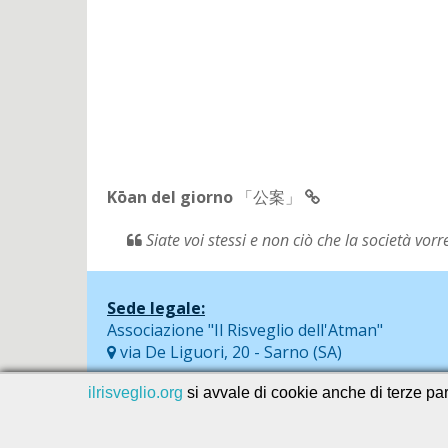
Kōan del giorno
「公案」
Siate voi stessi e non ciò che la società vor
Sede legale:
Associazione "Il Risveglio dell'Atman"
via De Liguori, 20 - Sarno (SA)
ilrisveglio.org
si avvale di cookie anche di terze part
© 2026
SEVAservice software