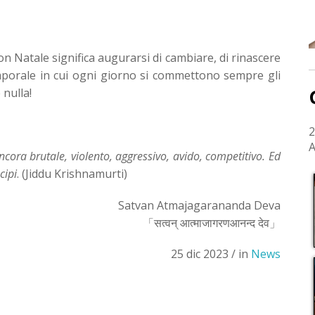
on Natale significa
augurarsi di cambiare, di rinascere
mporale in cui ogni giorno si commettono sempre gli
nulla!
2
A
cora brutale, violento, aggressivo, avido, competitivo. Ed
cipi
. (Jiddu Krishnamurti)
Satvan Atmajagarananda Deva
「सत्वन् आत्माजागरणआनन्द देव」
25 dic 2023 / in
News