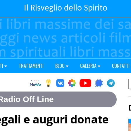
Il Risveglio dello Spirito
TI
TRATTAMENTI
BLOG
GALLERIA
CONTATTI
egali e auguri donate