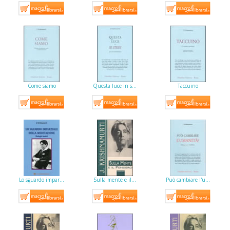
Come siamo
Questa luce in s…
Taccuino
Lo sguardo impar…
Sulla mente e il…
Può cambiare l'u…