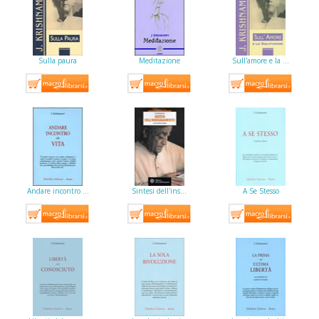
Sulla paura
Meditazione
Sull'amore e la …
Andare incontro …
Sintesi dell'ins…
A Se Stesso