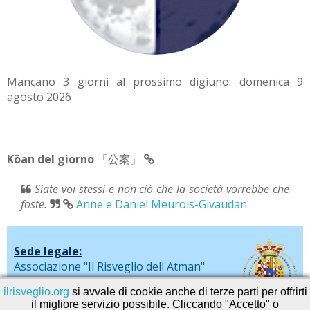
Mancano 3 giorni al prossimo digiuno: domenica 9
agosto 2026
Kōan del giorno
「公案」
Siate voi stessi e non ciò che la società vorrebbe che
foste.
Anne e Daniel Meurois-Givaudan
Sede legale:
Associazione "Il Risveglio dell'Atman"
via De Liguori, 20 - Sarno (SA)
ilrisveglio.org
si avvale di cookie anche di terze parti per offrirti
il migliore servizio possibile. Cliccando "Accetto" o