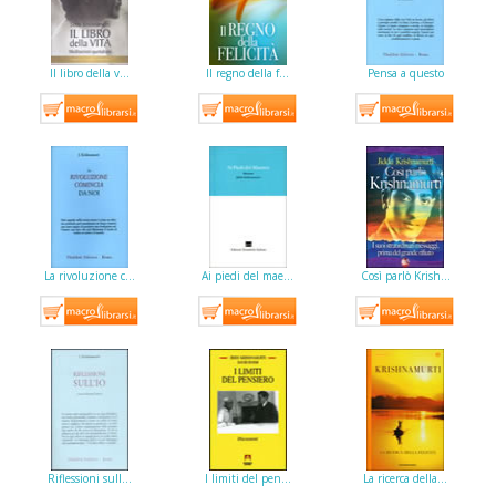
Il libro della v…
Il regno della f…
Pensa a questo
La rivoluzione c…
Ai piedi del mae…
Così parlò Krish…
Riflessioni sull…
I limiti del pen…
La ricerca della…