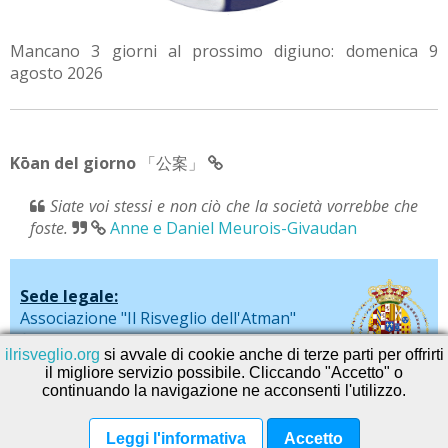
Mancano 3 giorni al prossimo digiuno: domenica 9
agosto 2026
Kōan del giorno
「公案」
Siate voi stessi e non ciò che la società vorrebbe che
foste.
Anne e Daniel Meurois-Givaudan
Sede legale:
Associazione "Il Risveglio dell'Atman"
via De Liguori, 20 - Sarno (SA)
ilrisveglio.org
si avvale di cookie anche di terze parti per offrirti
il migliore servizio possibile. Cliccando "Accetto" o
continuando la navigazione ne acconsenti l'utilizzo.
© 2026
SEVAservice software
Leggi l'informativa
Accetto