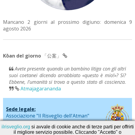
Mancano 2 giorni al prossimo digiuno: domenica 9
agosto 2026
Kōan del giorno
「公案」
Avete presente quando un bambino litiga con gli altri
suoi coetanei dicendo arrabbiato «questo è mio!»? Sì?
Ebbene, l'umanità si trova a questo stato di coscienza.
Atmajagarananda
Sede legale:
Associazione "Il Risveglio dell'Atman"
via De Liguori, 20 - Sarno (SA)
ilrisveglio.org
si avvale di cookie anche di terze parti per offrirti
il migliore servizio possibile. Cliccando "Accetto" o