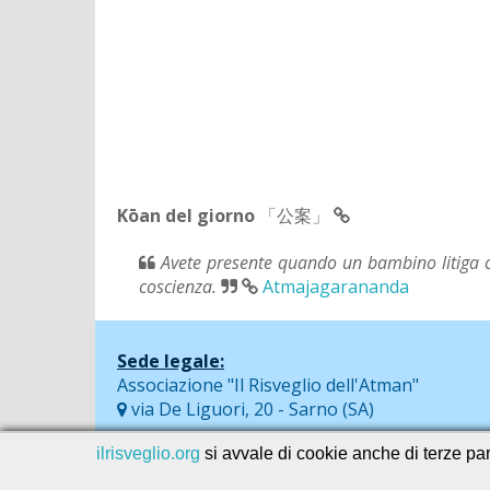
Kōan del giorno
「公案」
Avete presente quando un bambino litiga co
coscienza.
Atmajagarananda
Sede legale:
Associazione "Il Risveglio dell'Atman"
via De Liguori, 20 - Sarno (SA)
ilrisveglio.org
si avvale di cookie anche di terze part