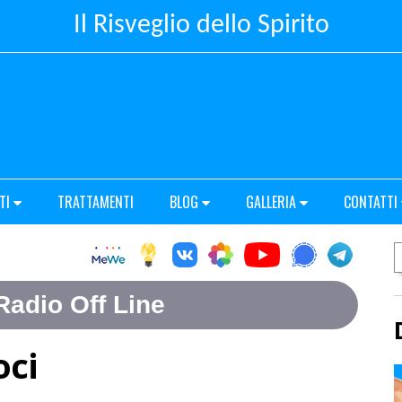
Il Risveglio dello Spirito
TI
TRATTAMENTI
BLOG
GALLERIA
CONTATTI
oci