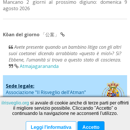
Mancano 2 giorni al prossimo digiuno: domenica 9
agosto 2026
Kōan del giorno
「公案」
Avete presente quando un bambino litiga con gli altri
suoi coetanei dicendo arrabbiato «questo è mio!»? Sì?
Ebbene, l'umanità si trova a questo stato di coscienza.
Atmajagarananda
Sede legale:
Associazione "Il Risveglio dell'Atman"
via De Liguori, 20 - Sarno (SA)
ilrisveglio.org
si avvale di cookie anche di terze parti per offrirti
il migliore servizio possibile. Cliccando "Accetto" o
continuando la navigazione ne acconsenti l'utilizzo.
© 2026
SEVAservice software
Leggi l'informativa
Accetto