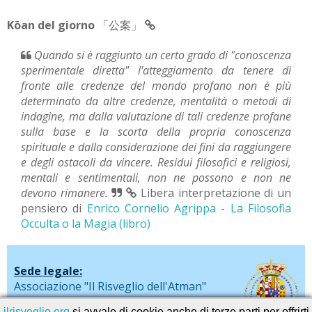
Kōan del giorno
「公案」
Quando si è raggiunto un certo grado di "conoscenza
sperimentale diretta" l'atteggiamento da tenere di
fronte alle credenze del mondo profano non è più
determinato da altre credenze, mentalità o metodi di
indagine, ma dalla valutazione di tali credenze profane
sulla base e la scorta della propria conoscenza
spirituale e dalla considerazione dei fini da raggiungere
e degli ostacoli da vincere. Residui filosofici e religiosi,
mentali e sentimentali, non ne possono e non ne
devono rimanere.
Libera interpretazione di un
pensiero di
Enrico Cornelio Agrippa
-
La Filosofia
Occulta o la Magia (libro)
Sede legale:
Associazione "Il Risveglio dell'Atman"
via De Liguori, 20 - Sarno (SA)
ilrisveglio.org
si avvale di cookie anche di terze parti per offrirti